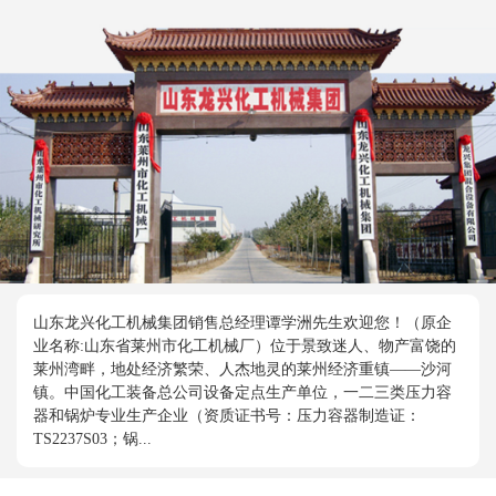
山东龙兴化工机械集团销售总经理谭学洲先生欢迎您！（原企
业名称:山东省莱州市化工机械厂）位于景致迷人、物产富饶的
莱州湾畔，地处经济繁荣、人杰地灵的莱州经济重镇——沙河
镇。中国化工装备总公司设备定点生产单位，一二三类压力容
器和锅炉专业生产企业（资质证书号：压力容器制造证：
TS2237S03；锅...