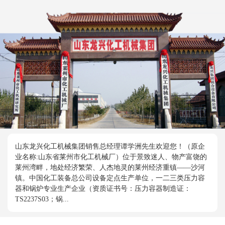
山东龙兴化工机械集团销售总经理谭学洲先生欢迎您！（原企
业名称:山东省莱州市化工机械厂）位于景致迷人、物产富饶的
莱州湾畔，地处经济繁荣、人杰地灵的莱州经济重镇——沙河
镇。中国化工装备总公司设备定点生产单位，一二三类压力容
器和锅炉专业生产企业（资质证书号：压力容器制造证：
TS2237S03；锅...