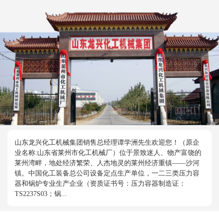
山东龙兴化工机械集团销售总经理谭学洲先生欢迎您！（原企
业名称:山东省莱州市化工机械厂）位于景致迷人、物产富饶的
莱州湾畔，地处经济繁荣、人杰地灵的莱州经济重镇——沙河
镇。中国化工装备总公司设备定点生产单位，一二三类压力容
器和锅炉专业生产企业（资质证书号：压力容器制造证：
TS2237S03；锅...